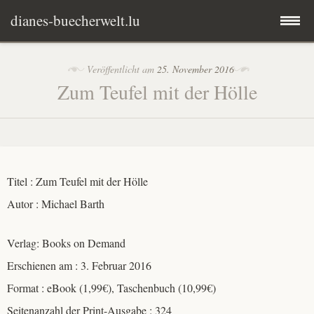
dianes-buecherwelt.lu
Zum
Herzlich Willkommen
Veröffentlicht am
25. November 2016
Inhalt
Zum Teufel mit der Hölle
springen
Rezensionen
Kontakt
Mary E. Garner
Impressum
Lars Kepler
Titel : Zum Teufel mit der Hölle
Autor : Michael Barth
Michael Barth
Verlag: Books on Demand
Pia Hepke
Erschienen am : 3. Februar 2016
Format : eBook (1,99€), Taschenbuch (10,99€)
Peter Wohlleben
Seitenanzahl der Print-Ausgabe : 324