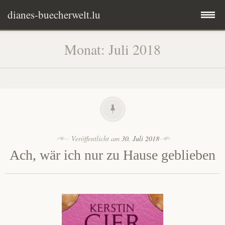
dianes-buecherwelt.lu
Zum
Herzlich Willkommen
Monat:
Juli 2018
Inhalt
springen
Rezensionen
Kontakt
Mary E. Garner
Impressum
Lars Kepler
Veröffentlicht am
30. Juli 2018
Ach, wär ich nur zu Hause geblieben
Michael Barth
Pia Hepke
Peter Wohlleben