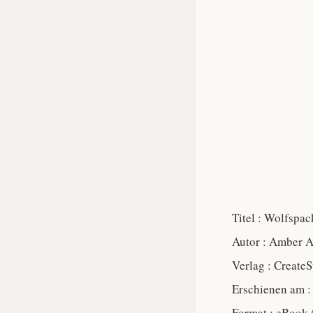
Titel : Wolfspa
Autor : Amber 
Verlag : Create
Erschienen am :
Format : eBook 