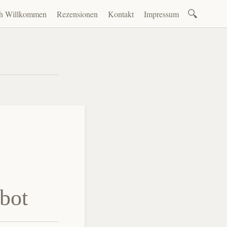
Suchen
ch Willkommen
Rezensionen
Kontakt
Impressum
nach:
en
bot