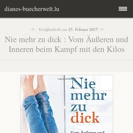
dianes-buecherwelt.lu
Zum
Herzlich Willkommen
Veröffentlicht am
25. Februar 2017
Inhalt
Nie mehr zu dick : Vom Äußeren und
springen
Rezensionen
Inneren beim Kampf mit den Kilos
Kontakt
Mary E. Garner
Impressum
Lars Kepler
Michael Barth
Pia Hepke
Peter Wohlleben