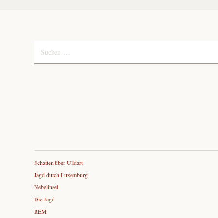
Suchen
nach:
Schatten über Ulldart
Jagd durch Luxemburg
Nebelinsel
Die Jagd
REM