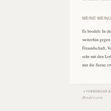
MEINE MEINU
Es brodelt. In d
weiterhin gegen 
Freundschaft, V
sehr mit den Leu
mir die Szene z
Beitra
VORHERIGER B
Bruderzorn
Naviga