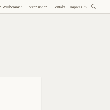
Suchen
ch Willkommen
Rezensionen
Kontakt
Impressum
nach:
en