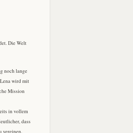
det. Die Welt
eg noch lange
 Lena wird mit
iche Mission
eits in vollem
eutlicher, dass
u vereinen.