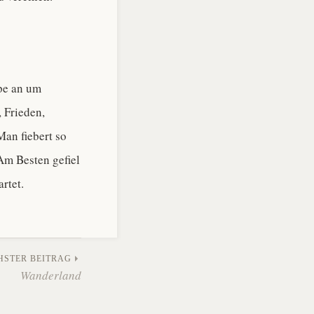
ppe an um
 Frieden,
an fiebert so
 Am Besten gefiel
rtet.
HSTER BEITRAG
Wanderland