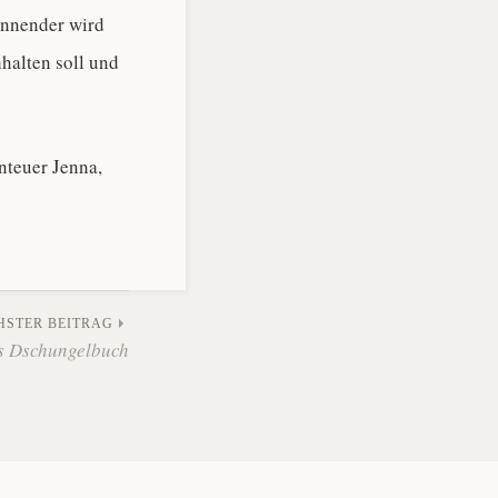
pannender wird
hhalten soll und
nteuer Jenna,
HSTER BEITRAG
s Dschungelbuch