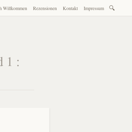
Suchen
ch Willkommen
Rezensionen
Kontakt
Impressum
nach:
en
 1 :