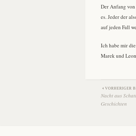
Der Anfang von d
es. Jeder der al
auf jeden Fall we
Ich habe mir die
Marek und Leon
Beitra
VORHERIGER B
Nacht aus Schat
Geschichten
Naviga