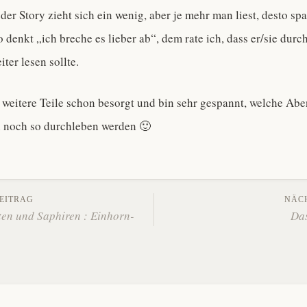
er Story zieht sich ein wenig, aber je mehr man liest, desto s
so denkt „ich breche es lieber ab“, dem rate ich, dass er/sie durc
iter lesen sollte.
 weitere Teile schon besorgt und bin sehr gespannt, welche Abe
 noch so durchleben werden 🙂
gs-
EITRAG
NÄC
ten und Saphiren : Einhorn-
Da
tion