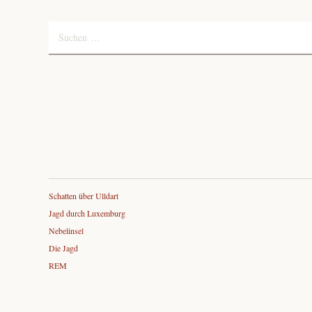
Suchen
nach:
Schatten über Ulldart
Jagd durch Luxemburg
Nebelinsel
Die Jagd
REM