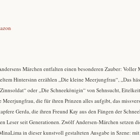
azon
Andersens Märchen entfalten einen besonderen Zauber: Voller 
eltem Hintersinn erzählen „Die kleine Meerjungfrau“, „Das häs
 Zinnsoldat“ oder „Die Schneekönigin“ von Sehnsucht, Eitelkei
e Meerjungfrau, die für ihren Prinzen alles aufgibt, das missve
tapfere Gerda, die ihren Freund Kay aus den Fängen der Schneek
eren Leser seit Generationen. Zwölf Andersen-Märchen setzen di
inaLima in dieser kunstvoll gestalteten Ausgabe in Szene: mit