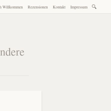
Suchen
ch Willkommen
Rezensionen
Kontakt
Impressum
nach:
en
andere