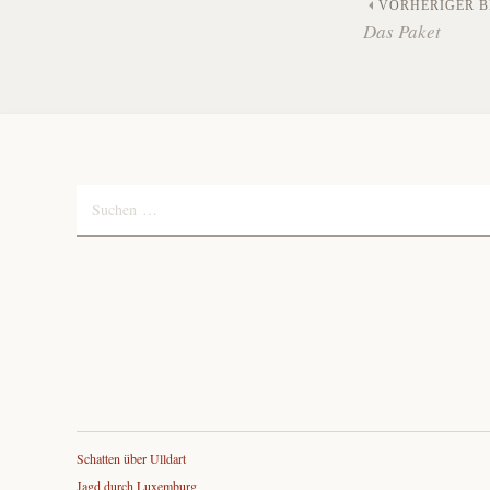
Beitra
VORHERIGER B
Das Paket
Naviga
Suchen
nach:
Schatten über Ulldart
Jagd durch Luxemburg