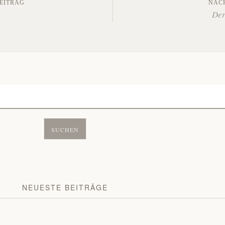
gs-
EITRAG
NÄC
Der
tion
NEUESTE BEITRÄGE