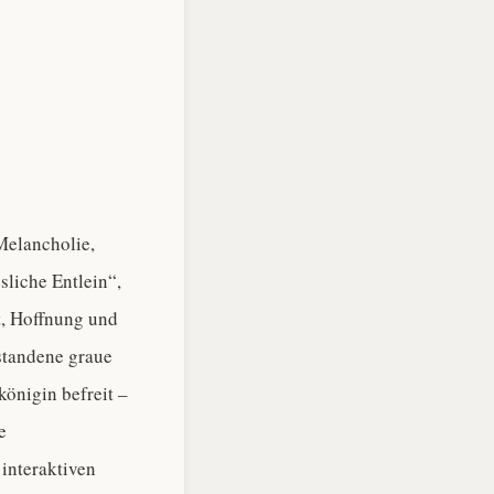
Melancholie,
sliche Entlein“,
t, Hoffnung und
rstandene graue
önigin befreit –
e
 interaktiven