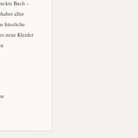
ruckte Buch –
bhaber aller
as hässliche
rs neue Kleider
en
ne